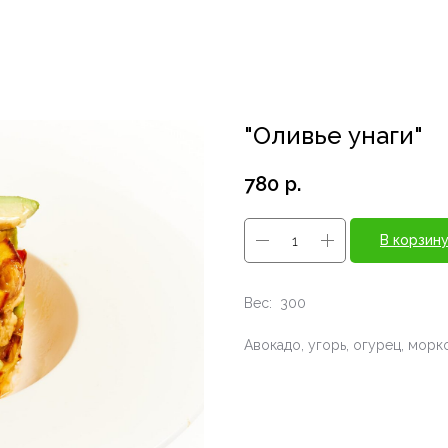
"Оливье унаги"
780
р.
В корзин
Вес: 300
Авокадо, угорь, огурец, морк