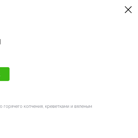
I
у
 горячего копчения, креветками и вяленым