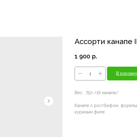
Ассорти канапе I
1 900
р.
В корзин
Вес: 750 /16 канапе/
Канапе с ростбифом, форелью
куриным филе