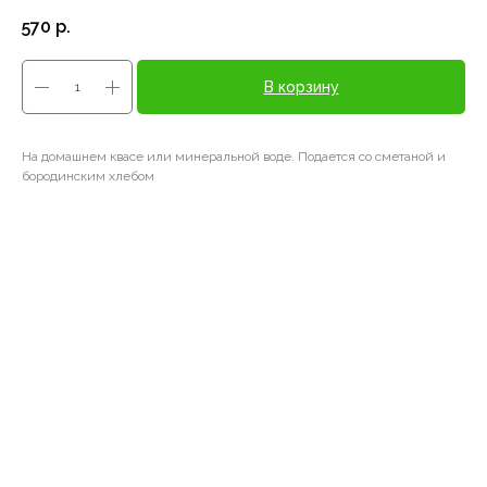
570
р.
В корзину
На домашнем квасе или минеральной воде. Подается со сметаной и
бородинским хлебом